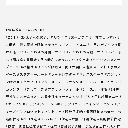
#管理番号：14979908
#ZEH #北欧風 #木の家 #ホテルライク #家事がラク #子育てしやすい #
共働き世帯に配慮 #収納充実 #バリアフリー・ユニバーサルデザイン #料
理を楽しむ #こだわりの外観デザイン #こだわりの内観デザイン #おしゃ
れ #開放感 #重厚感 #落ち着き #かっこいい #クール #ハイセンス #オー
プンLDK #吹抜け #リビング階段 #土間 #大開口 #書斎 #ロフト #家事ス
ペース #スタディールーム #ホームシアター #キッズスペース #スケルト
ン階段 #スタディカウンター #ウォールラック #ホームバー #アイランド
カウンター #アルコーブ #アクセントウォール #シースルー階段 #24時
間換気システム #オール電化住宅 #テラコッタ タイル #子供部屋 #ニッチ
#オープンキッチン #アイランドキッチン #ウォークインクロゼット #シ
ューズインクロゼット #パントリー #階段下収納 #壁面収納 #高気密・高
断熱住宅 #ZEH住宅 #Nearly ZEH住宅 #耐震・制震住宅 #長期保証住宅
#防音・遮音性住宅 #省エネ住宅 #高耐火 #通風・採光 #国産材・地元材