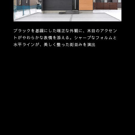
ブラックを基調にした端正な外観に、木目のアクセン
トがやわらかな表情を添える。シャープなフォルムと
水平ラインが、美しく整った街並みを演出
奥へと
置し、
駄のな