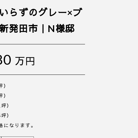
いらずのグレー×ブ
新発田市｜N様邸
80
万円
3坪）
8坪）
1坪）
5坪）
価格になります。