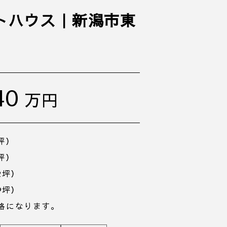
トハウス｜新潟市東
40
万円
9坪）
3坪）
2坪）
9坪）
価格になります。