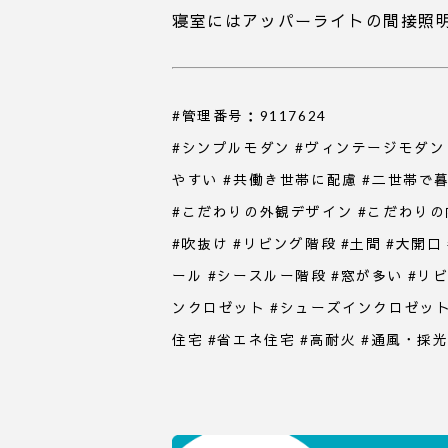
寝室にはアッパーライトの間接照
#管理番号：9117624
#シンプルモダン #ヴィンテージモダン 
やすい #共働き世帯に配慮 #二世帯で
#こだわりの外観デザイン #こだわりの内
#吹抜け #リビング階段 #土間 #大開
ール #シースルー階段 #窓が多い #リ
ンクロゼット #シューズインクロゼット #
住宅 #省エネ住宅 #高耐火 #通風・採