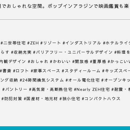
明でおしゃれな空間。ポップインアラジンで映画鑑賞も楽
#二世帯住宅 #ZEH #リゾート #インダストリアル #ホテルライ
暮らす #収納充実 #バリアフリー・ユニバーサルデザイン #料理
観デザイン #おしゃれ #かわいい #開放感 #重厚感 #かっこいい
口 #書斎 #ロフト #家事スペース #スタディールーム #キッズス
ビング収納 #24時間換気システム #オール電化住宅 #オープンキ
パントリー #高気密・高断熱住宅 #Nearly ZEH住宅 #耐震
光 #防犯対策 #国産材・地元材 #狭小住宅 #コンパクトハウス