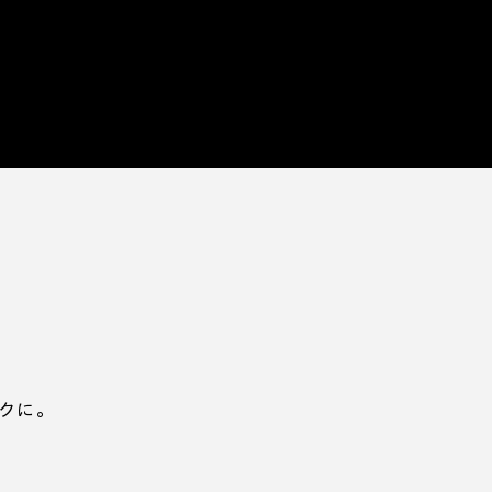
玄関脇のシューズク
れた
クに。