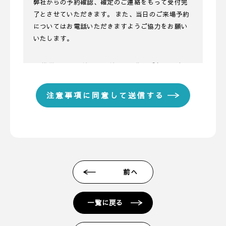
弊社からの予約確認、確定のご連絡をもって受付完
了とさせていただきます。 また、当日のご来場予約
についてはお電話いただきますようご協力をお願い
いたします。
■ 携帯メールアドレスのドメイン指定受信に関する
お願い
携帯メールのドメイン指定受信や、指定拒否をして
いる場合、当サイトからの予約完了通知などを受信
できない場合があります。弊社ディテールホームか
らのメールは【@detail-base.com】もしくは
【@sadh.jp】ドメインで配信しております。該当の
ドメインからのメールを受信いただけるよう設定願
います。 ＊各キャリア、ご利用機種ごとの詳しい設
前へ
定方法等は各キャリアへお問い合わせください。
■ 来場予約からプレゼントまでの流れ
一覧に戻る
1. 当フォームからご予約いただきます。