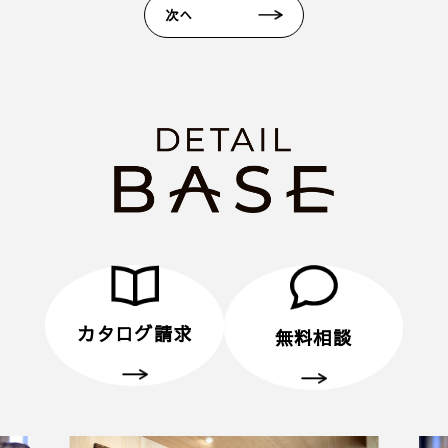
2. 当日ご来場いただきます。
次へ
3. 弊社のアンケートにご記入いただきます。その際
に住所のご記入をお願いいたします。
4. 後日、弊社からプレゼントをメールにてお送りさ
せていただきます。
■ その他、プレゼントに関する注意事項
・初めてディテールホームグループにご来場いただ
く方のみ対象とさせていだきます。
・弊社での住宅建築やリフォームなどの工事をご検
討されているお客様のみ対象とさせていただきま
す。
・プレゼントは、1名様（1家族様）1回限りとさせ
ていただきます。
カタログ請求
無料相談
・未成年者様のみのご来場は対象外とさせていただ
きます。
・弊社のアンケートにご協力していただくことが条
件となります。