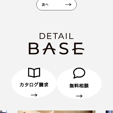
2. 当日ご来場いただきます。
次へ
3. 弊社のアンケートにご記入いただきます。その際
に住所のご記入をお願いいたします。
4. 後日、弊社からプレゼントをメールにてお送りさ
せていただきます。
■ その他、プレゼントに関する注意事項
・初めてディテールホームグループにご来場いただ
く方のみ対象とさせていだきます。
・弊社での住宅建築やリフォームなどの工事をご検
討されているお客様のみ対象とさせていただきま
す。
・プレゼントは、1名様（1家族様）1回限りとさせ
ていただきます。
カタログ請求
無料相談
・未成年者様のみのご来場は対象外とさせていただ
きます。
・弊社のアンケートにご協力していただくことが条
件となります。