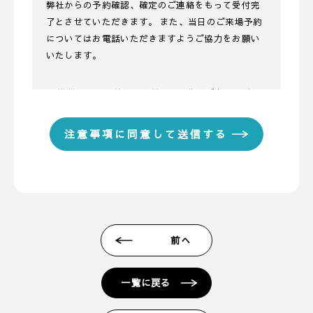
弊社からの予約確認、確定のご連絡をもって受付完
了とさせていただきます。 また、当日のご来場予約
についてはお電話いただきますようご協力をお願い
いたします。
■ 携帯メールアドレスのドメイン指定受信に関する
お願い
携帯メールのドメイン指定受信や、指定拒否をして
いる場合、当サイトからの予約完了通知などを受信
できない場合があります。弊社ディテールホームか
らのメールは【@detail-base.com】もしくは
【@sadh.jp】ドメインで配信しております。該当の
ドメインからのメールを受信いただけるよう設定願
います。 ＊各キャリア、ご利用機種ごとの詳しい設
前へ
定方法等は各キャリアへお問い合わせください。
■ 来場予約からプレゼントまでの流れ
一覧に戻る
1. 当フォームからご予約いただきます。