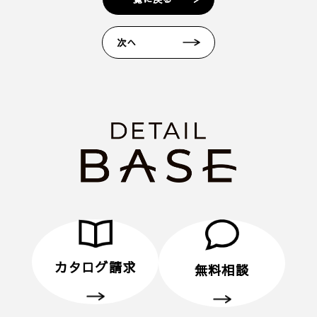
1. 当フォームからご予約いただきます。
2. 当日ご来場いただきます。
次へ
3. 弊社のアンケートにご記入いただきます。その際
に住所のご記入をお願いいたします。
4. 後日、弊社からプレゼントをメールにてお送りさ
せていただきます。
■ その他、プレゼントに関する注意事項
・初めてディテールホームグループにご来場いただ
く方のみ対象とさせていだきます。
・弊社での住宅建築やリフォームなどの工事をご検
討されているお客様のみ対象とさせていただきま
す。
・プレゼントは、1名様（1家族様）1回限りとさせ
ていただきます。
カタログ請求
無料相談
・未成年者様のみのご来場は対象外とさせていただ
きます。
・弊社のアンケートにご協力していただくことが条