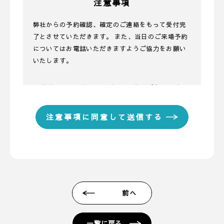
注意事項
弊社からの予約確認、確定のご連絡をもって受付完
了とさせていただきます。 また、当日のご来場予約
についてはお電話いただきますようご協力をお願い
いたします。
■ 携帯メールアドレスのドメイン指定受信に関する
お願い
携帯メールのドメイン指定受信や、指定拒否をして
いる場合、当サイトからの予約完了通知などを受信
できない場合があります。弊社ディテールホームか
らのメールは【@detail-base.com】もしくは
【@sadh.jp】ドメインで配信しております。該当の
ドメインからのメールを受信いただけるよう設定願
います。 ＊各キャリア、ご利用機種ごとの詳しい設
前へ
定方法等は各キャリアへお問い合わせください。
■ 来場予約からプレゼントまでの流れ
一覧に戻る