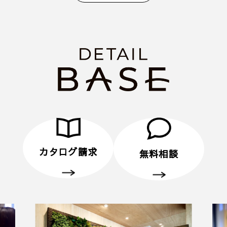
に住所のご記入をお願いいたします。
4. 後日、弊社からプレゼントをメールにてお送りさ
せていただきます。
■ その他、プレゼントに関する注意事項
・初めてディテールホームグループにご来場いただ
く方のみ対象とさせていだきます。
・弊社での住宅建築やリフォームなどの工事をご検
討されているお客様のみ対象とさせていただきま
す。
・プレゼントは、1名様（1家族様）1回限りとさせ
ていただきます。
カタログ請求
無料相談
・未成年者様のみのご来場は対象外とさせていただ
きます。
・弊社のアンケートにご協力していただくことが条
件となります。
■ 個人情報の取り扱いについて