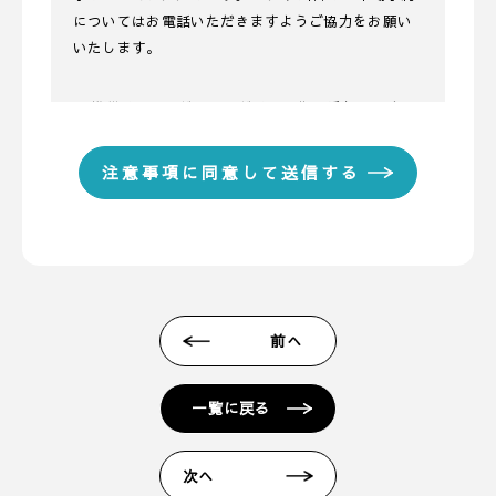
についてはお電話いただきますようご協力をお願い
いたします。
■ 携帯メールアドレスのドメイン指定受信に関する
お願い
携帯メールのドメイン指定受信や、指定拒否をして
いる場合、当サイトからの予約完了通知などを受信
できない場合があります。弊社ディテールホームか
らのメールは【@detail-base.com】もしくは
【@sadh.jp】ドメインで配信しております。該当の
ドメインからのメールを受信いただけるよう設定願
います。 ＊各キャリア、ご利用機種ごとの詳しい設
前へ
定方法等は各キャリアへお問い合わせください。
■ 来場予約からプレゼントまでの流れ
一覧に戻る
1. 当フォームからご予約いただきます。
2. 当日ご来場いただきます。
次へ
3. 弊社のアンケートにご記入いただきます。その際