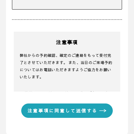
注意事項
弊社からの予約確認、確定のご連絡をもって受付完
了とさせていただきます。 また、当日のご来場予約
についてはお電話いただきますようご協力をお願い
いたします。
■ 携帯メールアドレスのドメイン指定受信に関する
お願い
携帯メールのドメイン指定受信や、指定拒否をして
いる場合、当サイトからの予約完了通知などを受信
できない場合があります。弊社ディテールホームか
らのメールは【@detail-base.com】もしくは