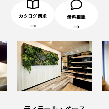
す。
・プレゼントは、1名様（1家族様）1回限りとさせ
ていただきます。
カタログ請求
無料相談
・未成年者様のみのご来場は対象外とさせていただ
きます。
・弊社のアンケートにご協力していただくことが条
件となります。
■ 個人情報の取り扱いについて
・ご入力いただきました情報は「
プライバシーポリ
シー
」に従って取り扱われます。
ディテール・ベース