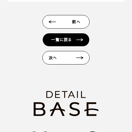
【@sadh.jp】ドメインで配信しております。該当の
ドメインからのメールを受信いただけるよう設定願
います。 ＊各キャリア、ご利用機種ごとの詳しい設
前へ
定方法等は各キャリアへお問い合わせください。
■ 来場予約からプレゼントまでの流れ
一覧に戻る
1. 当フォームからご予約いただきます。
2. 当日ご来場いただきます。
次へ
3. 弊社のアンケートにご記入いただきます。その際
に住所のご記入をお願いいたします。
4. 後日、弊社からプレゼントをメールにてお送りさ
せていただきます。
■ その他、プレゼントに関する注意事項
・初めてディテールホームグループにご来場いただ
く方のみ対象とさせていだきます。
・弊社での住宅建築やリフォームなどの工事をご検
討されているお客様のみ対象とさせていただきま