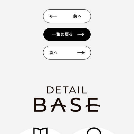
ドメインからのメールを受信いただけるよう設定願
います。 ＊各キャリア、ご利用機種ごとの詳しい設
前へ
定方法等は各キャリアへお問い合わせください。
■ 来場予約からプレゼントまでの流れ
一覧に戻る
1. 当フォームからご予約いただきます。
2. 当日ご来場いただきます。
次へ
3. 弊社のアンケートにご記入いただきます。その際
に住所のご記入をお願いいたします。
4. 後日、弊社からプレゼントをメールにてお送りさ
せていただきます。
■ その他、プレゼントに関する注意事項
・初めてディテールホームグループにご来場いただ
く方のみ対象とさせていだきます。
・弊社での住宅建築やリフォームなどの工事をご検
討されているお客様のみ対象とさせていただきま
す。