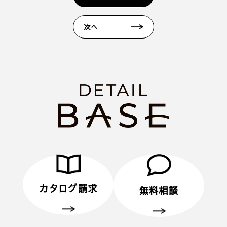
1. 当フォームからご予約いただきます。
2. 当日ご来場いただきます。
次へ
3. 弊社のアンケートにご記入いただきます。その際
に住所のご記入をお願いいたします。
4. 後日、弊社からプレゼントをメールにてお送りさ
せていただきます。
■ その他、プレゼントに関する注意事項
・初めてディテールホームグループにご来場いただ
く方のみ対象とさせていだきます。
・弊社での住宅建築やリフォームなどの工事をご検
討されているお客様のみ対象とさせていただきま
す。
・プレゼントは、1名様（1家族様）1回限りとさせ
ていただきます。
カタログ請求
無料相談
・未成年者様のみのご来場は対象外とさせていただ
きます。
・弊社のアンケートにご協力していただくことが条