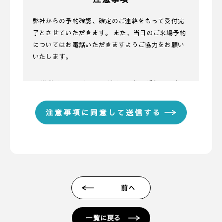
弊社からの予約確認、確定のご連絡をもって受付完
了とさせていただきます。 また、当日のご来場予約
についてはお電話いただきますようご協力をお願い
いたします。
■ 携帯メールアドレスのドメイン指定受信に関する
お願い
携帯メールのドメイン指定受信や、指定拒否をして
いる場合、当サイトからの予約完了通知などを受信
できない場合があります。弊社ディテールホームか
らのメールは【@detail-base.com】もしくは
【@sadh.jp】ドメインで配信しております。該当の
ドメインからのメールを受信いただけるよう設定願
います。 ＊各キャリア、ご利用機種ごとの詳しい設
前へ
定方法等は各キャリアへお問い合わせください。
■ 来場予約からプレゼントまでの流れ
一覧に戻る