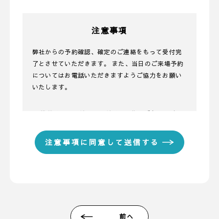
注意事項
弊社からの予約確認、確定のご連絡をもって受付完
了とさせていただきます。 また、当日のご来場予約
についてはお電話いただきますようご協力をお願い
いたします。
■ 携帯メールアドレスのドメイン指定受信に関する
お願い
携帯メールのドメイン指定受信や、指定拒否をして
いる場合、当サイトからの予約完了通知などを受信
できない場合があります。弊社ディテールホームか
らのメールは【@detail-base.com】もしくは
【@sadh.jp】ドメインで配信しております。該当の
ドメインからのメールを受信いただけるよう設定願
います。 ＊各キャリア、ご利用機種ごとの詳しい設
前へ