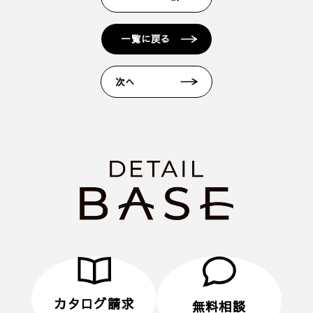
定方法等は各キャリアへお問い合わせください。
■ 来場予約からプレゼントまでの流れ
一覧に戻る
1. 当フォームからご予約いただきます。
2. 当日ご来場いただきます。
次へ
3. 弊社のアンケートにご記入いただきます。その際
に住所のご記入をお願いいたします。
4. 後日、弊社からプレゼントをメールにてお送りさ
せていただきます。
■ その他、プレゼントに関する注意事項
・初めてディテールホームグループにご来場いただ
く方のみ対象とさせていだきます。
・弊社での住宅建築やリフォームなどの工事をご検
討されているお客様のみ対象とさせていただきま
す。
・プレゼントは、1名様（1家族様）1回限りとさせ
ていただきます。
カタログ請求
無料相談
・未成年者様のみのご来場は対象外とさせていただ