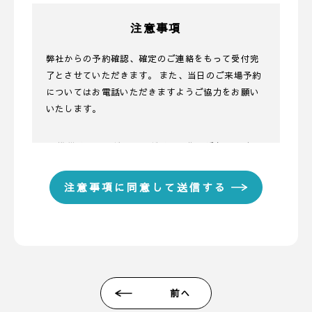
注意事項
弊社からの予約確認、確定のご連絡をもって受付完
了とさせていただきます。 また、当日のご来場予約
についてはお電話いただきますようご協力をお願い
いたします。
■ 携帯メールアドレスのドメイン指定受信に関する
お願い
携帯メールのドメイン指定受信や、指定拒否をして
いる場合、当サイトからの予約完了通知などを受信
できない場合があります。弊社ディテールホームか
らのメールは【@detail-base.com】もしくは
【@sadh.jp】ドメインで配信しております。該当の
ドメインからのメールを受信いただけるよう設定願
います。 ＊各キャリア、ご利用機種ごとの詳しい設
前へ
定方法等は各キャリアへお問い合わせください。