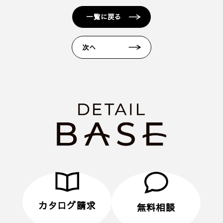
■ 来場予約からプレゼントまでの流れ
一覧に戻る
1. 当フォームからご予約いただきます。
2. 当日ご来場いただきます。
次へ
3. 弊社のアンケートにご記入いただきます。その際
に住所のご記入をお願いいたします。
4. 後日、弊社からプレゼントをメールにてお送りさ
せていただきます。
■ その他、プレゼントに関する注意事項
・初めてディテールホームグループにご来場いただ
く方のみ対象とさせていだきます。
・弊社での住宅建築やリフォームなどの工事をご検
討されているお客様のみ対象とさせていただきま
す。
・プレゼントは、1名様（1家族様）1回限りとさせ
ていただきます。
カタログ請求
無料相談
・未成年者様のみのご来場は対象外とさせていただ
きます。