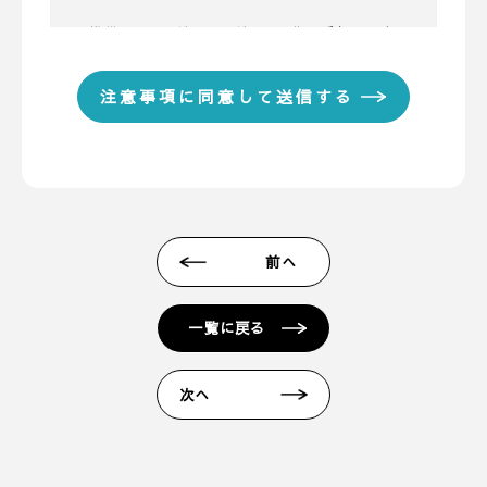
■ 携帯メールアドレスのドメイン指定受信に関する
お願い
携帯メールのドメイン指定受信や、指定拒否をして
いる場合、当サイトからの予約完了通知などを受信
できない場合があります。弊社ディテールホームか
らのメールは【@detail-base.com】もしくは
【@sadh.jp】ドメインで配信しております。該当の
ドメインからのメールを受信いただけるよう設定願
います。 ＊各キャリア、ご利用機種ごとの詳しい設
前へ
定方法等は各キャリアへお問い合わせください。
■ 来場予約からプレゼントまでの流れ
一覧に戻る
1. 当フォームからご予約いただきます。
2. 当日ご来場いただきます。
次へ
3. 弊社のアンケートにご記入いただきます。その際
に住所のご記入をお願いいたします。
4. 後日、弊社からプレゼントをメールにてお送りさ
せていただきます。