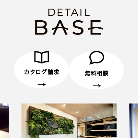
■ その他、プレゼントに関する注意事項
・初めてディテールホームグループにご来場いただ
く方のみ対象とさせていだきます。
・弊社での住宅建築やリフォームなどの工事をご検
討されているお客様のみ対象とさせていただきま
す。
・プレゼントは、1名様（1家族様）1回限りとさせ
ていただきます。
カタログ請求
無料相談
・未成年者様のみのご来場は対象外とさせていただ
きます。
・弊社のアンケートにご協力していただくことが条
件となります。
■ 個人情報の取り扱いについて
・ご入力いただきました情報は「
プライバシーポリ
シー
」に従って取り扱われます。