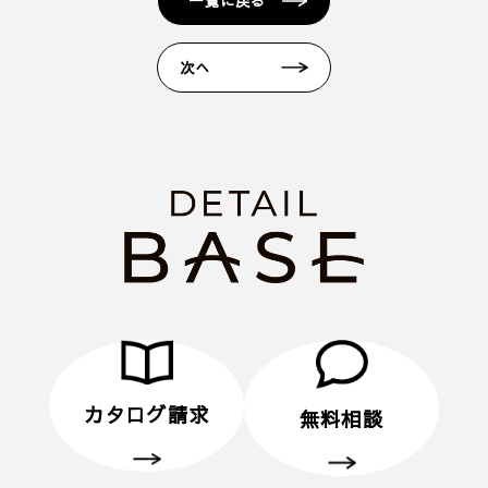
一覧に戻る
1. 当フォームからご予約いただきます。
2. 当日ご来場いただきます。
次へ
3. 弊社のアンケートにご記入いただきます。その際
に住所のご記入をお願いいたします。
4. 後日、弊社からプレゼントをメールにてお送りさ
せていただきます。
■ その他、プレゼントに関する注意事項
・初めてディテールホームグループにご来場いただ
く方のみ対象とさせていだきます。
・弊社での住宅建築やリフォームなどの工事をご検
討されているお客様のみ対象とさせていただきま
す。
・プレゼントは、1名様（1家族様）1回限りとさせ
ていただきます。
カタログ請求
無料相談
・未成年者様のみのご来場は対象外とさせていただ
きます。
・弊社のアンケートにご協力していただくことが条