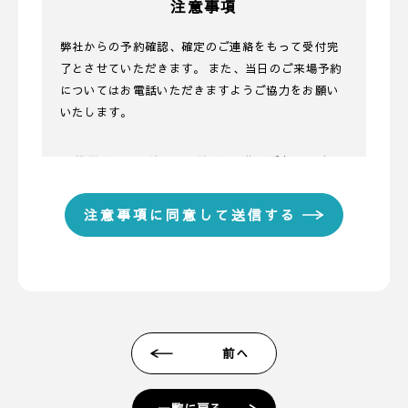
注意事項
弊社からの予約確認、確定のご連絡をもって受付完
了とさせていただきます。 また、当日のご来場予約
についてはお電話いただきますようご協力をお願い
いたします。
■ 携帯メールアドレスのドメイン指定受信に関する
お願い
携帯メールのドメイン指定受信や、指定拒否をして
いる場合、当サイトからの予約完了通知などを受信
できない場合があります。弊社ディテールホームか
らのメールは【@detail-base.com】もしくは
【@sadh.jp】ドメインで配信しております。該当の
ドメインからのメールを受信いただけるよう設定願
います。 ＊各キャリア、ご利用機種ごとの詳しい設
前へ
定方法等は各キャリアへお問い合わせください。
■ 来場予約からプレゼントまでの流れ