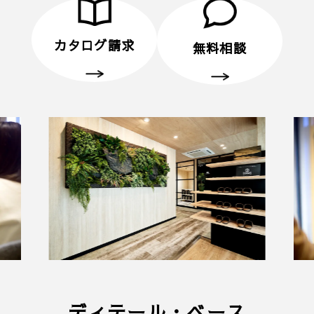
す。
・プレゼントは、1名様（1家族様）1回限りとさせ
ていただきます。
カタログ請求
無料相談
・過去に資料請求などでプレゼントさせていただい
た方は対象外とさせていただきます。
・未成年者様のみのご来場は対象外とさせていただ
きます。
・弊社のアンケートにご協力していただくことが条
件となります。
■ 個人情報の取り扱いについて
・ご入力いただきました情報は「
プライバシーポリ
シー
」に従って取り扱われます。
ディテール・ベース