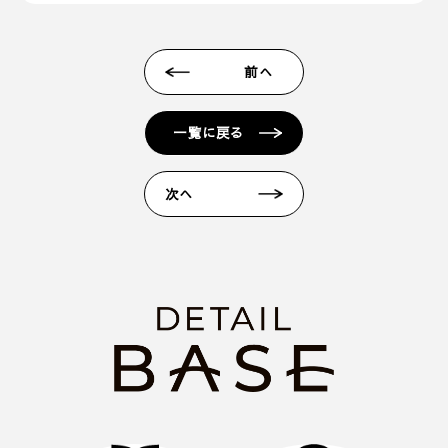
【@sadh.jp】ドメインで配信しております。該当の
ドメインからのメールを受信いただけるよう設定願
います。 ＊各キャリア、ご利用機種ごとの詳しい設
前へ
定方法等は各キャリアへお問い合わせください。
■ 来場予約からプレゼントまでの流れ
一覧に戻る
1. 当フォームからご予約いただきます。
2. 当日ご来場いただきます。
次へ
3. 弊社のアンケートにご記入いただきます。その際
に住所のご記入をお願いいたします。
4. 後日、弊社からプレゼントを郵送にてお送りさせ
ていただきます。
■ その他、プレゼントに関する注意事項
・初めて弊社の見学会にご来場いただく方のみ対象
とさせていだきます。
・これから住宅の建築やリフォームなどの工事をご
検討されているお客様のみ対象とさせていただきま