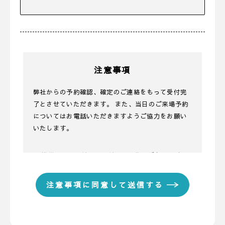
注意事項
弊社からの予約確認、確定のご連絡をもって受付完
了とさせていただきます。 また、当日のご来場予約
についてはお電話いただきますようご協力をお願い
いたします。
■ 携帯メールアドレスのドメイン指定受信に関する
お願い
携帯メールのドメイン指定受信や、指定拒否をして
いる場合、当サイトからの予約完了通知などを受信
できない場合があります。弊社ディテールホームか
らのメールは【@detail-base.com】もしくは